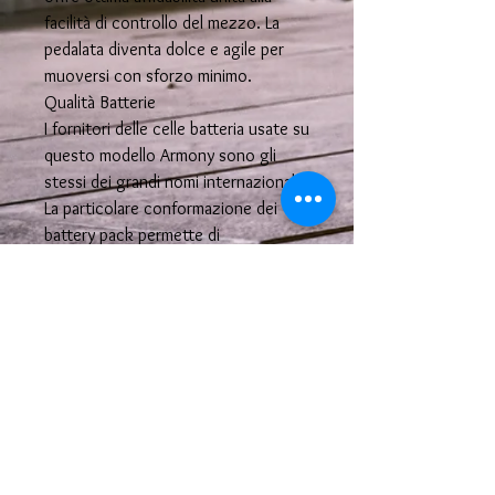
facilità di controllo del mezzo. La
pedalata diventa dolce e agile per
muoversi con sforzo minimo.
Qualità Batterie
I fornitori delle celle batteria usate su
questo modello Armony sono gli
stessi dei grandi nomi internazionali.
La particolare conformazione dei
battery pack permette di
aumentare l’autonomia della bici, ed il
numero massimo di cicli di ricarica. La
tecnologia utilizzata abbatte
“l’effetto memoria” rendendo
non più necessaria l'attesa di batteria
completamente scarica prima di
effettuare la nuova ricarica.
Scheda Tecnica