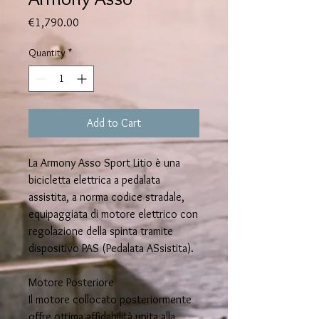
Price
€1,790.00
Quantity
*
Add to Cart
La Armony Asso Sport Litio è una
bicicletta elettrica a pedalata
assistita, a norma codice stradale,
equipaggiata di motore elettrico con
regolazione della spinta tramite
dispositivo PAS (Pedalata ASsistita).
Motore Posteriore
Il motore collocato posteriormente
offre ottima affidabilità unita alla