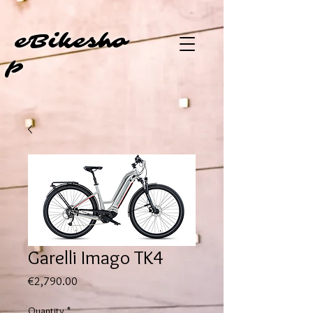
eBi
kesho
p
Garelli Imago TK4
Price
€2,790.00
Quantity
*