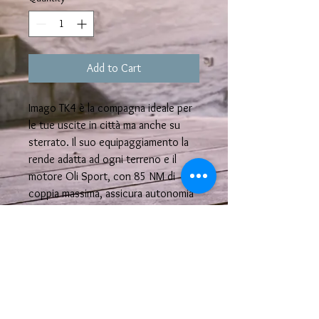
Add to Cart
Imago TK4 è la compagna ideale per
le tue uscite in città ma anche su
sterrato. Il suo equipaggiamento la
rende adatta ad ogni terreno e il
motore Oli Sport, con 85 NM di
coppia massima, assicura autonomia
e performances elevate.
Scheda Tecnica
COPERTURE 29x2.0” kENDA KHAN
k935
RUOTE CERCHI ITALIA PASSION DH 34