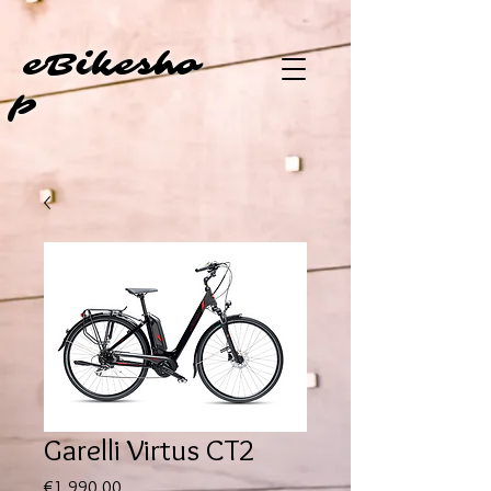
eBi
kesho
p
Garelli Virtus CT2
Price
€1,990.00