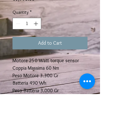
Quantity
*
Add to Cart
Motore 250 Watt torque sensor
Coppia Massima 60 Nm
Peso Motore 3.300 Gr
Batteria 490 Wh
Peso Batteria 3.000 Gr
Autonomia Batteria Fino A 150 Km
Scheda Tecnica
COPERTURE
26X 1.75 KETTLER