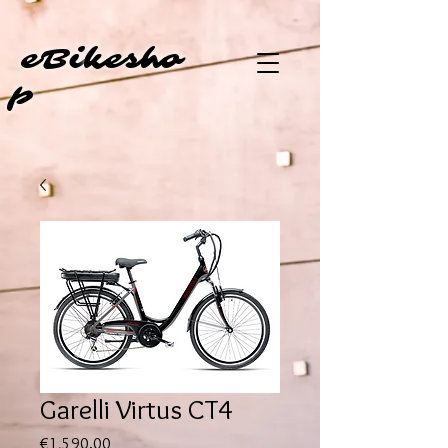
eBi
kesho
p
Garelli Virtus CT4
Price
€1,590.00