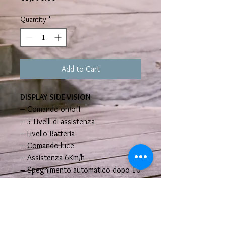
Quantity
*
Add to Cart
DISPLAY SIDE VISION
– Comando on/off
– 5 Livelli di assistenza
– Livello Batteria
– Comando luce
– Assistenza 6Km/h
– Spegnimento automatico dopo 10
min senza operatore
Scheda Tecnica