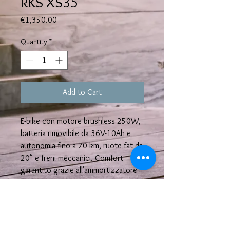
RKS XS35
Price
€1,350.00
Quantity
*
Add to Cart
E-bike con motore brushless 250W,
batteria rimovibile da 36V-10Ah e
autonomia fino a 70 km, ruote fat da
20" e freni meccanici. Comfort
garantito grazie all'ammortizzatore
centrale e alle luci LED per la
sicurezza
Scheda Tecnica