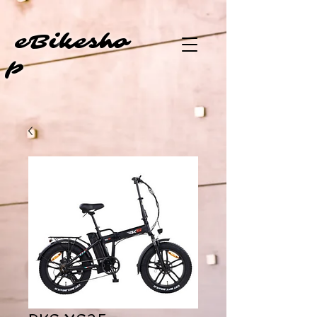
eBi
kesho
p