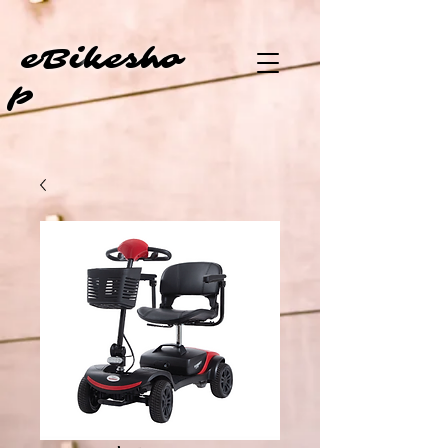
eBi
kesho
p