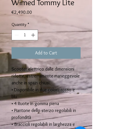
Wimed Tommy Lite
Price
€2,490.00
Quantity
*
Add to Cart
Scooter elettrico dalle dimensioni
ridotte, estremamente maneggevole
anche in spazi chiusi.
• Disponibile in due colori: rosso e
blu
• 4 Ruote in gomma piena
• Piantone dello sterzo regolabili in
profondità
• Braccioli regolabili in larghezza e