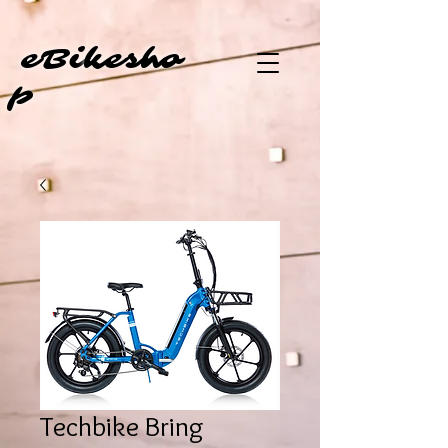
eBi
kesho
p
Techbike Bring