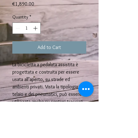
Price
€1,890.00
Quantity
*
Add to Cart
La bicicletta a pedalata assistita è
progettata e costruita per essere
usata all’aperto, su strade ed
ambienti privati. Vista la tipologia del
telaio e dei pneumatici, può essere
utilizzata anche su sentieri tracciati
non asfaltati.
Scheda Tecnica