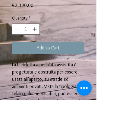
Price
€2,390.00
Quantity
*
Add to Cart
La bicicletta a pedalata assistita è
progettata e costruita per essere
usata all’aperto, su strade ed
ambienti privati. Vista la tipologia del
telaio e dei pneumatici, può essere
utilizzata anche su sentieri tracciati
non asfaltati.
Scheda Tecnica