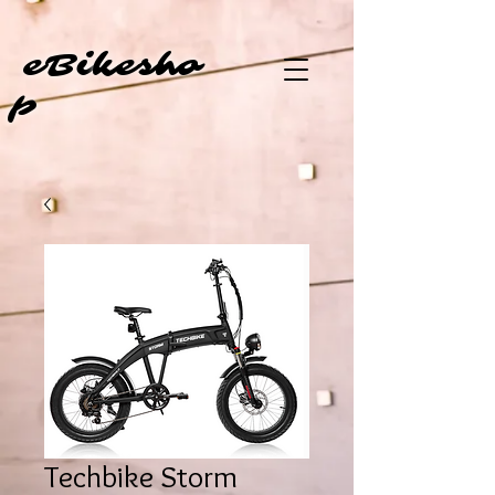
eBi
kesho
p
Techbike Storm